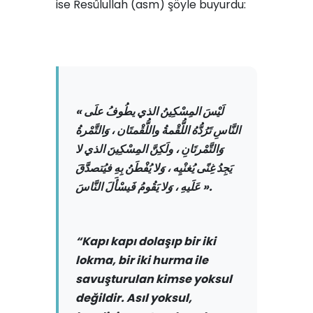
ise Resûlullah (asm) şöyle buyurdu:
« لَيْسَ المِسْكِينُ الذي يطُوفُ علَى
النَّاسِ تَرُدُّهُ اللُّقْمةُ واللُّقْمتَان ، وَالتَّمْرةُ
وَالتَّمْرتَانِ ، ولَكِنَّ المِسْكِينَ الذي لا
يَجِدُ غِنًى يُغنْيِه ، وَلا يُفْطَنُ بِهِ فيُتصدَّقَ
عَلَيهِ ، وَلا يَقُومُ فَيسْأَلَ النَّاسَ ».
“Kapı kapı dolaşıp bir iki
lokma, bir iki hurma ile
savuşturulan kimse yoksul
değildir. Asıl yoksul,