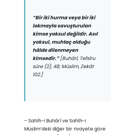
“Bir iki hurma veya bir iki
lokmayla savuşturulan
kimse yoksul değildir. Asıl
yoksul, muhtaç olduğu
hâlde dilenmeyen
kimsedir.”
[Buhârî, Tefsîru
sûre (2), 48; Müslim, Zekât
102.]
– Sahîh-i Buhârî ve Sahîh-i
Müslim’deki diğer bir rivayete göre