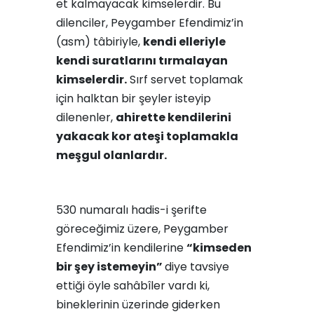
et kalmayacak kimselerdir. Bu
dilenciler, Peygamber Efendimiz’in
(asm) tâbiriyle,
kendi elleriyle
kendi suratlarını tırmalayan
kimselerdir.
Sırf servet toplamak
için halktan bir şeyler isteyip
dilenenler,
ahirette kendilerini
yakacak kor ateşi toplamakla
meşgul olanlardır.
530 numaralı hadis-i şerifte
göreceğimiz üzere, Peygamber
Efendimiz’in kendilerine
“kimseden
bir şey istemeyin”
diye tavsiye
ettiği öyle sahâbîler vardı ki,
bineklerinin üzerinde giderken