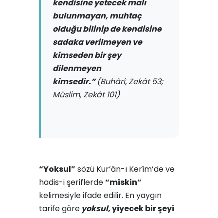
kendisine yetecek malı
bulunmayan, muhtaç
olduğu bilinip de kendisine
sadaka verilmeyen ve
kimseden bir şey
dilenmeyen
kimsedir.”
(Buhârî, Zekât 53;
Müslim, Zekât 101)
“Yoksul”
sözü Kur’ân-ı Kerîm’de ve
hadis-i şeriflerde
“miskin”
kelimesiyle ifade edilir. En yaygın
tarife göre
yoksul,
yiyecek bir şeyi