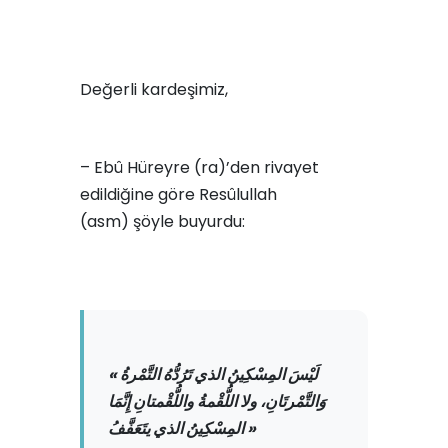
Değerli kardeşimiz,
– Ebû Hüreyre (ra)’den rivayet
edildiğine göre Resûlullah
(asm) şöyle buyurdu:
« لَيْسَ المِسْكِينُ الذي تَرُدُّهُ التَّمْرةُ
وَالتَّمْرتَانِ، ولا اللُّقْمةُ واللُّقْمتانِ إِنَّمَا
المِسْكِينُ الذي يتَعَفَّفُ »