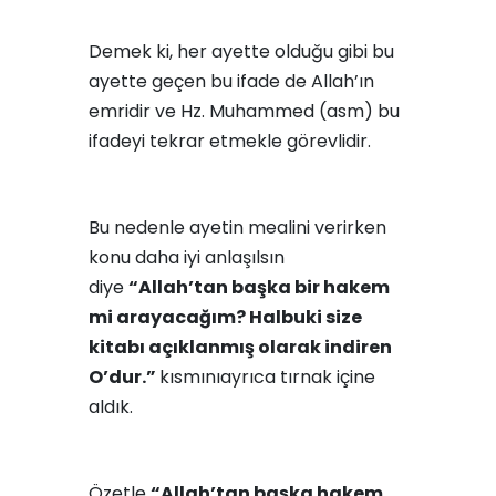
Demek ki, her ayette olduğu gibi bu
ayette geçen bu ifade de Allah’ın
emridir ve Hz. Muhammed (asm) bu
ifadeyi tekrar etmekle görevlidir.
Bu nedenle ayetin mealini verirken
konu daha iyi anlaşılsın
diye
“Allah’tan başka bir hakem
mi arayacağım? Halbuki size
kitabı açıklanmış olarak indiren
O’dur.”
kısmınıayrıca tırnak içine
aldık.
Özetle
“Allah’tan başka hakem