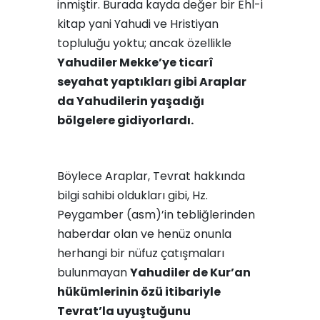
inmiştir. Burada kayda değer bir Ehl-i
kitap yani Yahudi ve Hristiyan
topluluğu yoktu; ancak özellikle
Yahudiler Mekke’ye ticarî
seyahat yaptıkları gibi Araplar
da Yahudilerin yaşadığı
bölgelere gidiyorlardı.
Böylece Araplar, Tevrat hakkında
bil­gi sahibi oldukları gibi, Hz.
Peygamber (asm)’in tebliğlerinden
haberdar olan ve henüz onunla
herhangi bir nüfuz çatışmaları
bulunmayan
Yahudiler de Kur’an
hükümle­rinin özü itibariyle
Tevrat’la uyuştuğunu