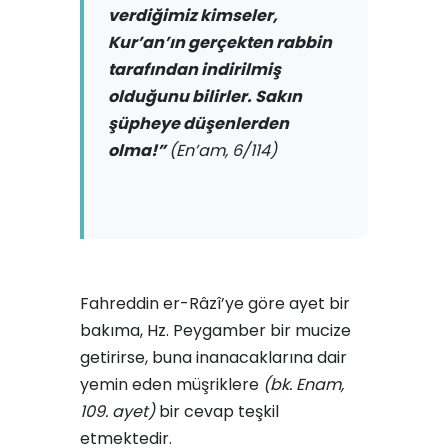
verdiğimiz kimseler,
Kur’an’ın gerçekten rabbin
tarafından indirilmiş
olduğunu bilirler. Sakın
şüpheye düşenlerden
olma!”
(En’am, 6/114)
Fahreddin er-Râzî’ye göre ayet bir
bakıma, Hz. Peygamber bir mucize
getirirse, buna inanacaklarına dair
yemin eden müşriklere
(bk. Enam,
109. ayet)
bir cevap teşkil
etmektedir.