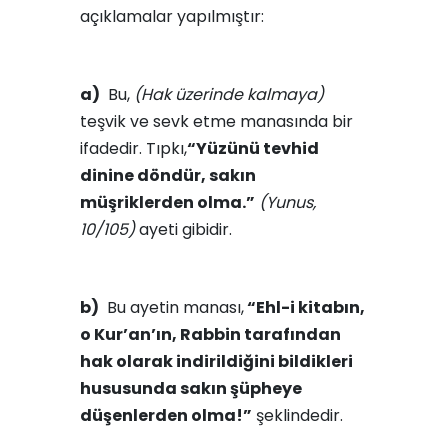
açıklamalar yapılmıştır:
a)
Bu,
(Hak üzerinde kalmaya)
teşvik ve sevk etme manasında bir
ifadedir. Tıpkı,
“Yüzünü tevhid
dinine döndür, sakın
müşriklerden olma.”
(Yunus,
10/105)
ayeti gibidir.
b)
Bu ayetin manası,
“Ehl-i kitabın,
o Kur’an’ın, Rabbin tarafından
hak olarak indirildiğini bildikleri
hususunda sakın şüpheye
düşenlerden olma!”
şeklindedir.