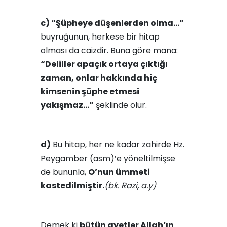
c) “Şüpheye düşenlerden olma…”
buyruğunun, herkese bir hitap
olması da ca­izdir. Buna göre mana:
“Deliller apaçık ortaya çıktığı
zaman, onlar hakkında hiç
kimsenin şüphe etmesi
yakışmaz…”
şeklinde olur.
d)
Bu hitap, her ne kadar zahirde Hz.
Peygamber (asm)’e yöneltilmişse
de bununla,
O’nun ümmeti
kastedilmiştir.
(bk. Razi, a.y)
Demek ki
bütün ayetler Allah’ın