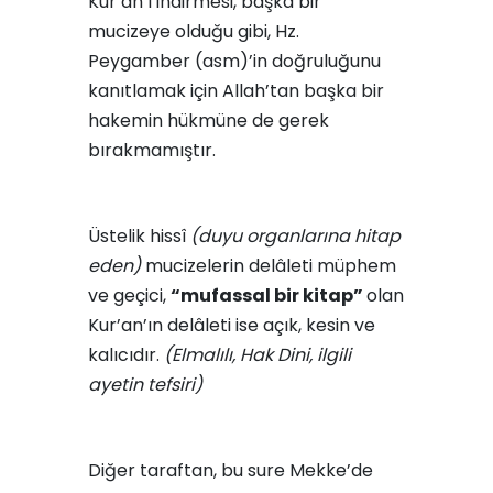
Kur’an’ı indirmesi, başka bir
mucizeye olduğu gibi, Hz.
Peygamber (asm)’in doğruluğunu
kanıtlamak için Allah’tan başka bir
ha­kemin hükmüne de gerek
bırakmamıştır.
Üstelik hissî
(duyu organla­rına hitap
eden)
mucizelerin delâleti müphem
ve geçici,
“mufassal bir kitap”
olan
Kur’an’ın delâleti ise açık, kesin ve
kalıcıdır.
(Elmalılı, Hak Dini, ilgili
ayetin tefsiri)
Diğer taraftan, bu sure Mekke’de