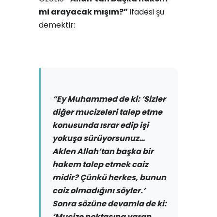
mi arayacak mışım?”
ifadesi şu
demektir:
“Ey Muhammed de ki: ‘Sizler
diğer mucizeleri talep et­me
konusunda ısrar edip işi
yokuşa sürüyorsunuz…
Aklen Allah’tan başka bir
hakem talep etmek caiz
midir? Çünkü herkes, bunun
caiz olmadığını söyler.’
Sonra sözüne devamla de ki:
‘Mucize noktasına varan,