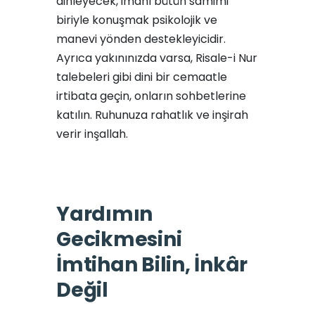
dinleyecek, imanı bütün samimi
biriyle konuşmak psikolojik ve
manevi yönden destekleyicidir.
Ayrıca yakınınızda varsa, Risale-i Nur
talebeleri gibi dini bir cemaatle
irtibata geçin, onların sohbetlerine
katılın. Ruhunuza rahatlık ve inşirah
verir inşallah.
Yardımın
Gecikmesini
İmtihan Bilin, İnkâr
Değil