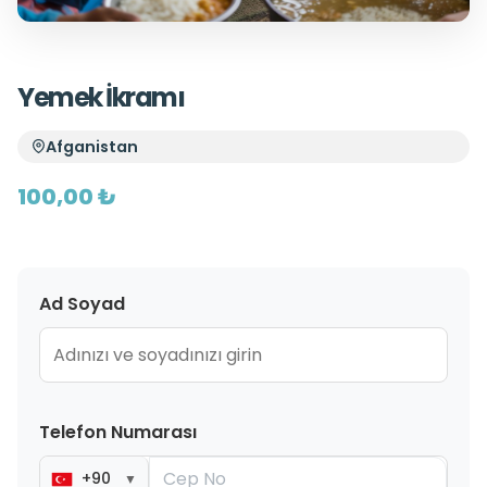
Yemek İkramı
Afganistan
100,00 ₺
Ad Soyad
Telefon Numarası
+90
▼