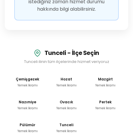
istediğiniz zaman hizmet durumu
hakkında bilgi alabilirsiniz.
Tunceli - İlçe Seçin
Tunceli ilinin tüm ilçelerinde hizmet veriyoruz
Çemişgezek
Hozat
Mazgirt
Yemek İkramı
Yemek İkramı
Yemek İkramı
Nazımiye
Ovacık
Pertek
Yemek İkramı
Yemek İkramı
Yemek İkramı
Pülümür
Tunceli
Yemek İkramı
Yemek İkramı