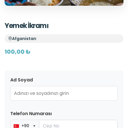
Yemek İkramı
Afganistan
100,00 ₺
Ad Soyad
Telefon Numarası
+90
▼