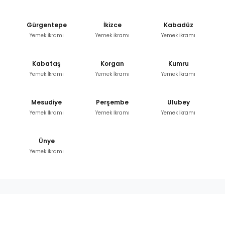
Gürgentepe
İkizce
Kabadüz
Yemek İkramı
Yemek İkramı
Yemek İkramı
Kabataş
Korgan
Kumru
Yemek İkramı
Yemek İkramı
Yemek İkramı
Mesudiye
Perşembe
Ulubey
Yemek İkramı
Yemek İkramı
Yemek İkramı
Ünye
Yemek İkramı