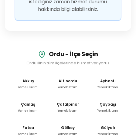
istediğiniz zaman hizmet durumu
hakkında bilgi alabilirsiniz.
Ordu - İlçe Seçin
Ordu ilinin tüm ilçelerinde hizmet veriyoruz
Akkuş
Altınordu
Aybastı
Yemek İkramı
Yemek İkramı
Yemek İkramı
Çamaş
Çatalpınar
Çaybaşı
Yemek İkramı
Yemek İkramı
Yemek İkramı
Fatsa
Gölköy
Gülyalı
Yemek İkramı
Yemek İkramı
Yemek İkramı