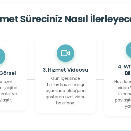
met Süreciniz Nasıl İlerleye
4. W
3. Hizmet Videosu
 Görsel
Bi
Gün içerisinde
e özel,
Hazırlan
hizmetinizin hangi
miş dijital
video
aşamada olduğunu
urulur ve
üzerin
gösteren özel video
laşılır.
paylaşılı
hazırlanır.
yan