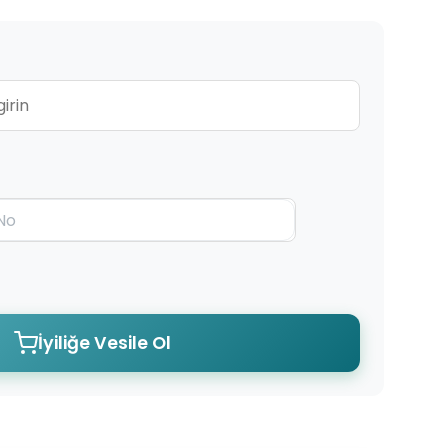
İyiliğe Vesile Ol