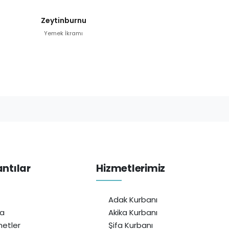
Zeytinburnu
Yemek İkramı
antılar
Hizmetlerimiz
Adak Kurbanı
da
Akika Kurbanı
etler
Şifa Kurbanı