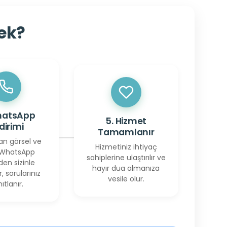
cek?
hatsApp
5. Hizmet
ldirimi
Tamamlanır
an görsel ve
Hizmetiniz ihtiyaç
 WhatsApp
sahiplerine ulaştırılır ve
den sizinle
hayır dua almanıza
r, sorularınız
vesile olur.
ıtlanır.