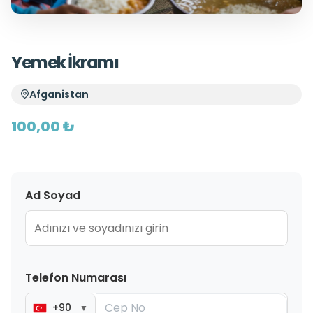
Yemek İkramı
Afganistan
100,00 ₺
Ad Soyad
Telefon Numarası
+90
▼