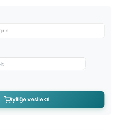
İyiliğe Vesile Ol