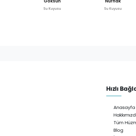
Göksun
Nurhak
Su Kuyusu
Su Kuyusu
Hızlı Bağl
Anasayfa
Hakkımız
Tüm Hüzm
Blog