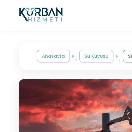
Anasayfa
Su Kuyusu
S