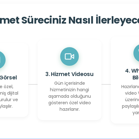
met Süreciniz Nasıl İlerleye
4. W
3. Hizmet Videosu
 Görsel
Bi
Gün içerisinde
e özel,
Hazırlan
hizmetinizin hangi
miş dijital
video
aşamada olduğunu
urulur ve
üzerin
gösteren özel video
laşılır.
paylaşılı
hazırlanır.
yan