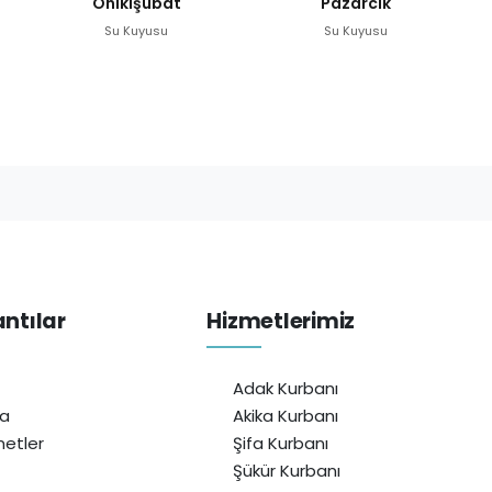
Onikişubat
Pazarcık
Su Kuyusu
Su Kuyusu
antılar
Hizmetlerimiz
Adak Kurbanı
da
Akika Kurbanı
etler
Şifa Kurbanı
Şükür Kurbanı