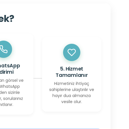
cek?
hatsApp
5. Hizmet
ldirimi
Tamamlanır
an görsel ve
Hizmetiniz ihtiyaç
 WhatsApp
sahiplerine ulaştırılır ve
den sizinle
hayır dua almanıza
r, sorularınız
vesile olur.
ıtlanır.