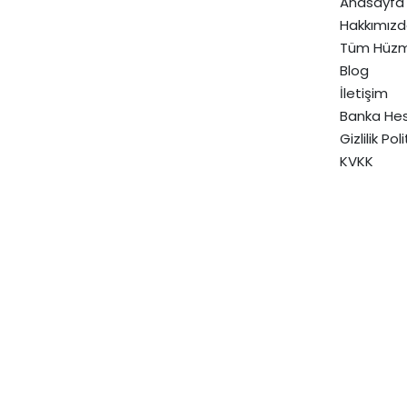
Anasayfa
Hakkımız
Tüm Hüzm
Blog
İletişim
Banka Hes
Gizlilik Pol
KVKK