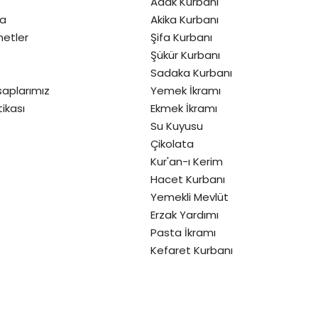
Adak Kurbanı
da
Akika Kurbanı
etler
Şifa Kurbanı
Şükür Kurbanı
Sadaka Kurbanı
aplarımız
Yemek İkramı
itikası
Ekmek İkramı
Su Kuyusu
Çikolata
Kur'an-ı Kerim
Hacet Kurbanı
Yemekli Mevlüt
Erzak Yardımı
Pasta İkramı
Kefaret Kurbanı