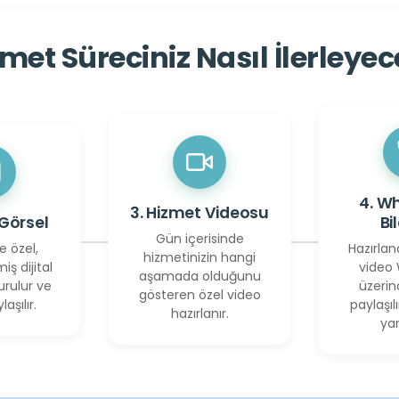
met Süreciniz Nasıl İlerleye
4. W
3. Hizmet Videosu
 Görsel
Bi
Gün içerisinde
e özel,
Hazırlan
hizmetinizin hangi
miş dijital
video
aşamada olduğunu
urulur ve
üzerin
gösteren özel video
laşılır.
paylaşılı
hazırlanır.
yan