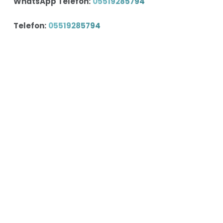
WhatsApp Telefon:
05519285794
Telefon:
05519285794