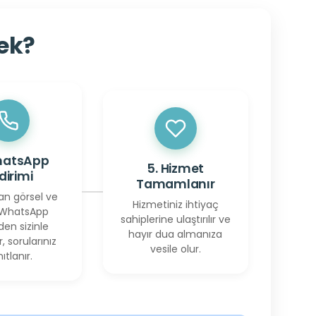
cek?
hatsApp
5. Hizmet
ldirimi
Tamamlanır
an görsel ve
Hizmetiniz ihtiyaç
 WhatsApp
sahiplerine ulaştırılır ve
den sizinle
hayır dua almanıza
r, sorularınız
vesile olur.
ıtlanır.