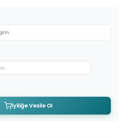
İyiliğe Vesile Ol