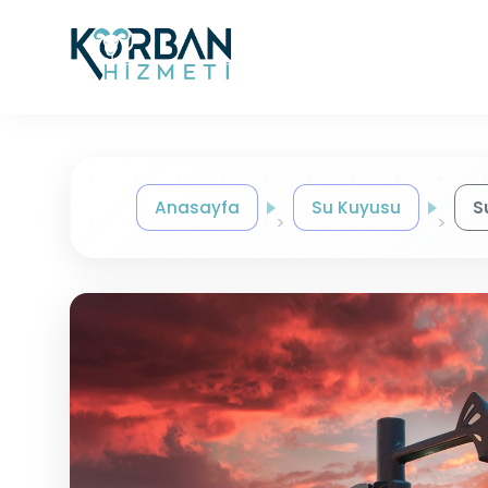
Anasayfa
Su Kuyusu
S