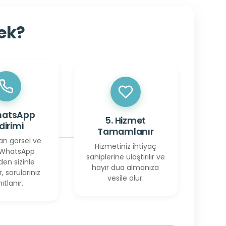
cek?
hatsApp
5. Hizmet
ldirimi
Tamamlanır
an görsel ve
Hizmetiniz ihtiyaç
 WhatsApp
sahiplerine ulaştırılır ve
den sizinle
hayır dua almanıza
r, sorularınız
vesile olur.
ıtlanır.