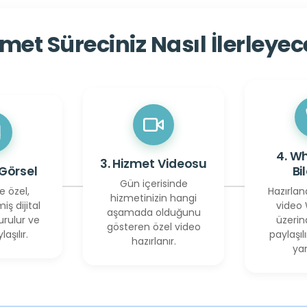
met Süreciniz Nasıl İlerleye
4. W
3. Hizmet Videosu
 Görsel
Bi
Gün içerisinde
e özel,
Hazırlan
hizmetinizin hangi
miş dijital
video
aşamada olduğunu
urulur ve
üzerin
gösteren özel video
laşılır.
paylaşılı
hazırlanır.
yan