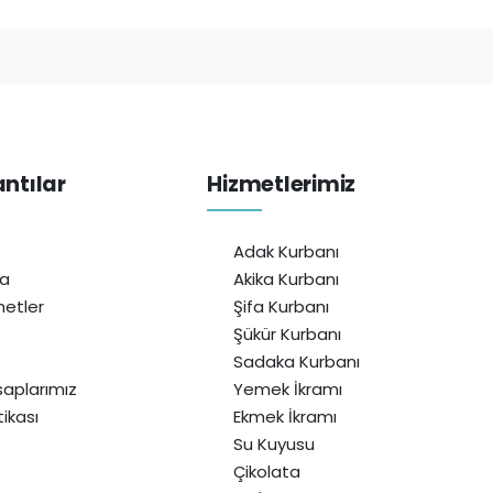
antılar
Hizmetlerimiz
Adak Kurbanı
da
Akika Kurbanı
etler
Şifa Kurbanı
Şükür Kurbanı
Sadaka Kurbanı
aplarımız
Yemek İkramı
itikası
Ekmek İkramı
Su Kuyusu
Çikolata