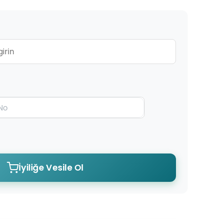
İyiliğe Vesile Ol