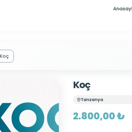
Anasay
Koç
Koç
Tanzanya
2.800,00 ₺