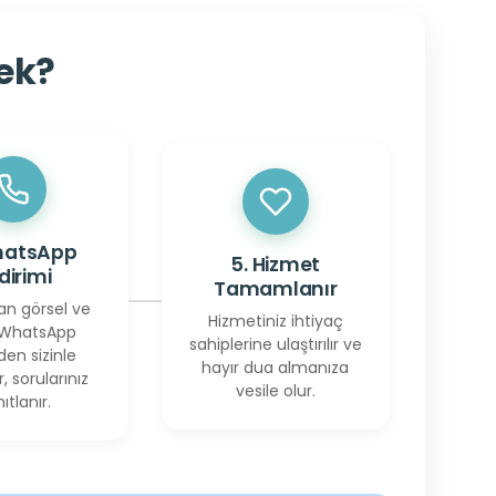
cek?
hatsApp
5. Hizmet
ldirimi
Tamamlanır
an görsel ve
Hizmetiniz ihtiyaç
 WhatsApp
sahiplerine ulaştırılır ve
den sizinle
hayır dua almanıza
r, sorularınız
vesile olur.
ıtlanır.