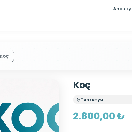
Anasay
Koç
Koç
Tanzanya
2.800,00 ₺