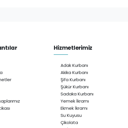
antılar
Hizmetlerimiz
Adak Kurbanı
da
Akika Kurbanı
etler
Şifa Kurbanı
Şükür Kurbanı
Sadaka Kurbanı
aplarımız
Yemek İkramı
itikası
Ekmek İkramı
Su Kuyusu
Çikolata