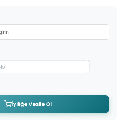
İyiliğe Vesile Ol