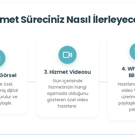
met Süreciniz Nasıl İlerleye
4. W
3. Hizmet Videosu
 Görsel
Bi
Gün içerisinde
e özel,
Hazırlan
hizmetinizin hangi
miş dijital
video
aşamada olduğunu
urulur ve
üzerin
gösteren özel video
laşılır.
paylaşılı
hazırlanır.
yan