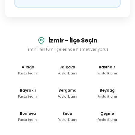
İzmir - İlçe Seçin
İzmir ilinin tüm ilçelerinde hizmet veriyoruz
Aliağa
Balçova
Bayındır
Pasta İkramı
Pasta İkramı
Pasta İkramı
Bayraklı
Bergama
Beydağ
Pasta İkramı
Pasta İkramı
Pasta İkramı
Bornova
Buca
Çeşme
Pasta İkramı
Pasta İkramı
Pasta İkramı