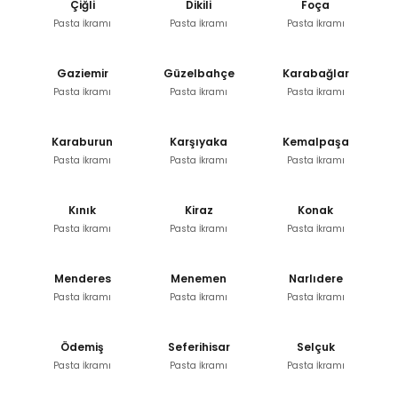
Çiğli
Dikili
Foça
Pasta İkramı
Pasta İkramı
Pasta İkramı
Gaziemir
Güzelbahçe
Karabağlar
Pasta İkramı
Pasta İkramı
Pasta İkramı
Karaburun
Karşıyaka
Kemalpaşa
Pasta İkramı
Pasta İkramı
Pasta İkramı
Kınık
Kiraz
Konak
Pasta İkramı
Pasta İkramı
Pasta İkramı
Menderes
Menemen
Narlıdere
Pasta İkramı
Pasta İkramı
Pasta İkramı
Ödemiş
Seferihisar
Selçuk
Pasta İkramı
Pasta İkramı
Pasta İkramı