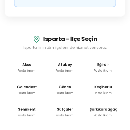
Isparta - İlçe Seçin
Isparta ilinin tüm ilçelerinde hizmet veriyoruz
Aksu
Atabey
Eğirdir
Pasta İkramı
Pasta İkramı
Pasta İkramı
Gelendost
Gönen
Keçiborlu
Pasta İkramı
Pasta İkramı
Pasta İkramı
Senirkent
Sütçüler
Şarkikaraağaç
Pasta İkramı
Pasta İkramı
Pasta İkramı