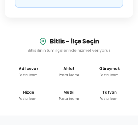
Bitlis - İlçe Seçin
Bitlis ilinin tüm ilçelerinde hizmet veriyoruz
Adilcevaz
Ahlat
Güroymak
Pasta İkramı
Pasta İkramı
Pasta İkramı
Hizan
Mutki
Tatvan
Pasta İkramı
Pasta İkramı
Pasta İkramı