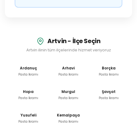
Artvin - İlçe Seçin
Artvin ilinin tüm ilçelerinde hizmet veriyoruz
Ardanuç
Arhavi
Borçka
Pasta İkramı
Pasta İkramı
Pasta İkramı
Hopa
Murgul
Şavşat
Pasta İkramı
Pasta İkramı
Pasta İkramı
Yusufeli
Kemalpaşa
Pasta İkramı
Pasta İkramı