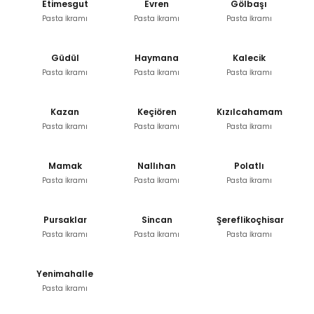
Etimesgut
Evren
Gölbaşı
Pasta İkramı
Pasta İkramı
Pasta İkramı
Güdül
Haymana
Kalecik
Pasta İkramı
Pasta İkramı
Pasta İkramı
Kazan
Keçiören
Kızılcahamam
Pasta İkramı
Pasta İkramı
Pasta İkramı
Mamak
Nallıhan
Polatlı
Pasta İkramı
Pasta İkramı
Pasta İkramı
Pursaklar
Sincan
Şereflikoçhisar
Pasta İkramı
Pasta İkramı
Pasta İkramı
Yenimahalle
Pasta İkramı