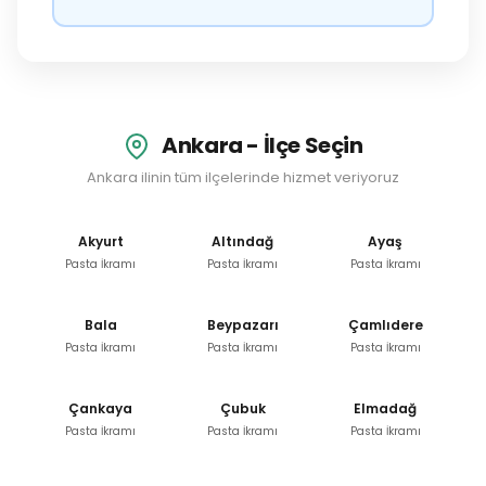
Ankara - İlçe Seçin
Ankara ilinin tüm ilçelerinde hizmet veriyoruz
Akyurt
Altındağ
Ayaş
Pasta İkramı
Pasta İkramı
Pasta İkramı
Bala
Beypazarı
Çamlıdere
Pasta İkramı
Pasta İkramı
Pasta İkramı
Çankaya
Çubuk
Elmadağ
Pasta İkramı
Pasta İkramı
Pasta İkramı