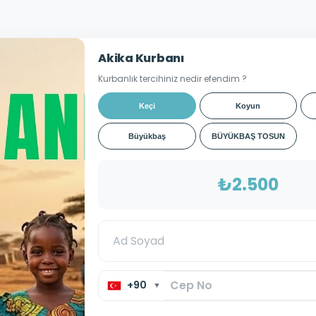
Akika Kurbanı
Kurbanlık tercihiniz nedir efendim ?
Keçi
Koyun
Büyükbaş
BÜYÜKBAŞ TOSUN
₺2.500
+90
▼