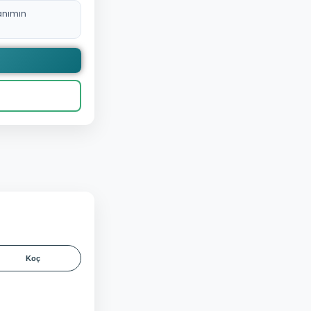
anımın
Koç