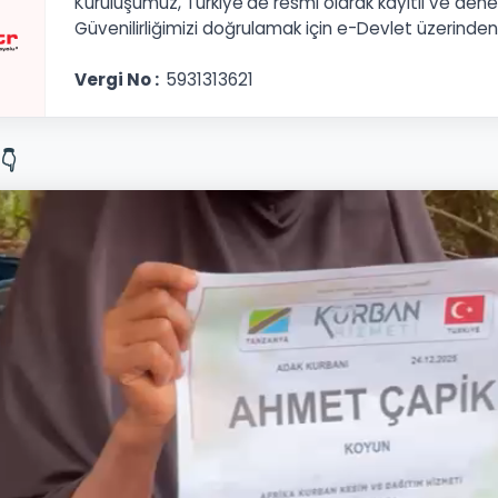
Kuruluşumuz, Türkiye’de resmi olarak kayıtlı ve denet
Güvenilirliğimizi doğrulamak için e-Devlet üzerinden
Vergi No :
5931313621
👇