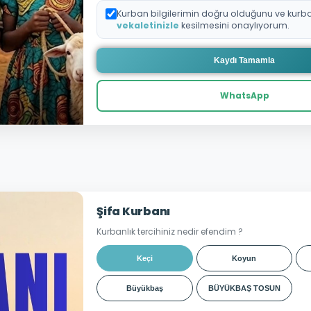
Kurban bilgilerimin doğru olduğunu ve kurb
vekaletinizle
kesilmesini onaylıyorum.
Kaydı Tamamla
WhatsApp
Şifa Kurbanı
Kurbanlık tercihiniz nedir efendim ?
Keçi
Koyun
Büyükbaş
BÜYÜKBAŞ TOSUN