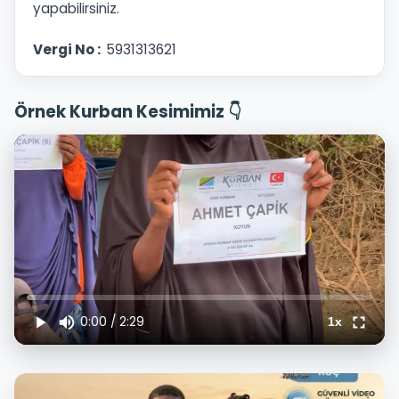
yapabilirsiniz.
Vergi No :
5931313621
Örnek Kurban Kesimimiz 👇
0:00
/
2:29
1x