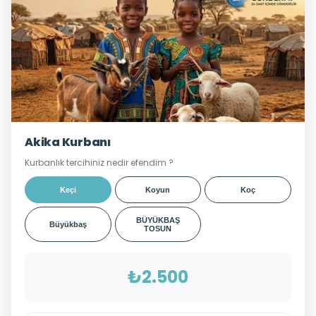
Akika Kurbanı
Kurbanlık tercihiniz nedir efendim ?
Keçi
Koyun
Koç
BÜYÜKBAŞ
Büyükbaş
TOSUN
₺2.500