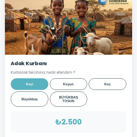
Adak Kurbanı
Kurbanlık tercihiniz nedir efendim ?
Keçi
Koyun
Koç
BÜYÜKBAŞ
Büyükbaş
TOSUN
₺2.500