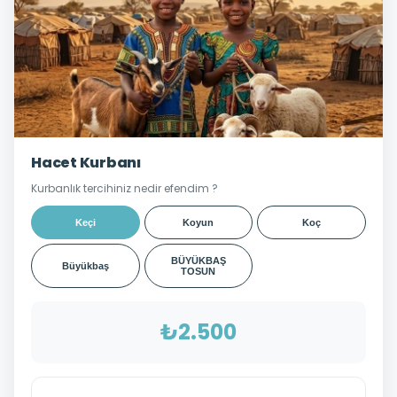
Hacet Kurbanı
Kurbanlık tercihiniz nedir efendim ?
Keçi
Koyun
Koç
BÜYÜKBAŞ
Büyükbaş
TOSUN
₺2.500