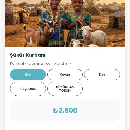
Şükür Kurbanı
Kurbanlık tercihiniz nedir efendim ?
Keçi
Koyun
Koç
BÜYÜKBAŞ
Büyükbaş
TOSUN
₺2.500