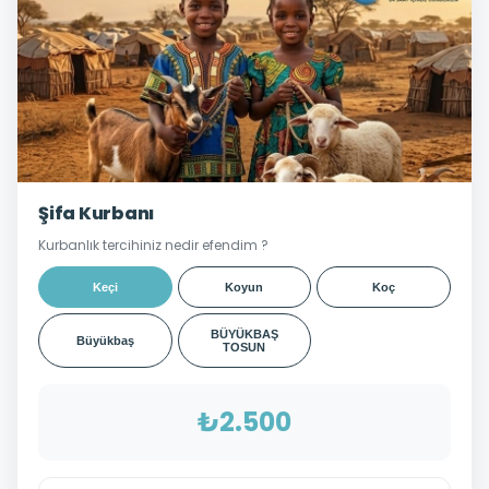
Şifa Kurbanı
Kurbanlık tercihiniz nedir efendim ?
Keçi
Koyun
Koç
BÜYÜKBAŞ
Büyükbaş
TOSUN
₺2.500